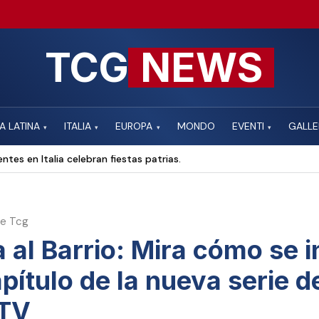
TCG
NEWS
A LATINA
ITALIA
EUROPA
MONDO
EVENTI
GALLE
▾
▾
▾
▾
ntes en Italia celebran fiestas patrias.
ne Tcg
 al Barrio: Mira cómo se in
pítulo de la nueva serie d
 TV