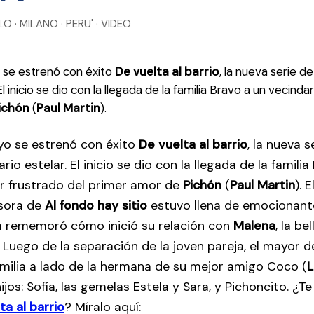
 · MILANO · PERU' · VIDEO
 se estrenó con éxito
De vuelta al barrio
, la nueva serie d
El inicio se dio con la llegada de la familia Bravo a un vecind
ichón
(
Paul Martin
).
yo se estrenó con éxito
De vuelta al barrio
, la nueva 
rio estelar. El inicio se dio con la llegada de la familia
or frustrado del primer amor de
Pichón
(
Paul Martin
). 
sora de
Al fondo hay sitio
estuvo llena de emocionant
a rememoró cómo inició su relación con
Malena
, la be
 Luego de la separación de la joven pareja, el mayor d
milia a lado de la hermana de su mejor amigo Coco (
L
jos: Sofía, las gemelas Estela y Sara, y Pichoncito. ¿Te
ta al barrio
? Míralo aquí: