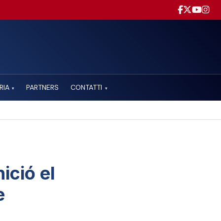
RIA
PARTNERS
CONTATTI
▾
▾
ició el
e