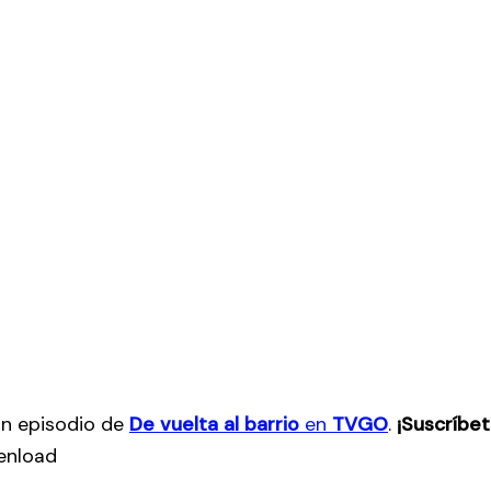
ún episodio de
De vuelta al barrio
en
TVGO
.
¡Suscríbe
enload