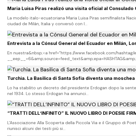
Maria Luisa Piras realizó una visita oficial al Consulad
La modelo italo-ecuatoriana Maria Luisa Piras semifinalista Naci
ciudad de Milán, Italia y conversó con l…
Entrevista a la Cónsul General del Ecuador en Milán, L
En nuestra&nbsp;<a href="https://www.facebook.com/hashtag/e
__eep__=6&amp;source=feed_text&amp;epa=HASHTAG&amp;
Turchia. La Basilica di Santa Sofia diventa una moschea
Lo ha stabilito un decreto del presidente Erdogan dopo la sente
nel 1934. Lo stesso Erdogan ha annunci…
“TRATTI DELL’INFINITO” IL NUOVO LIBRO DI POESIE FI
L'Associazione Alla Scoperta della Piccola Via e il Gruppo di Poe
riunisci alcuni dei testi più si…