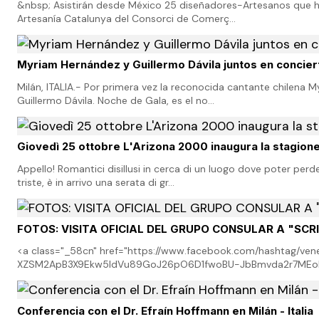
&nbsp; Asistirán desde México 25 diseñadores-Artesanos que ha
Artesanía Catalunya del Consorci de Comerç…
Myriam Hernández y Guillermo Dávila juntos en concier
Milán, ITALIA.- Por primera vez la reconocida cantante chilena 
Guillermo Dávila. Noche de Gala, es el no…
Giovedì 25 ottobre L'Arizona 2000 inaugura la stagione
Appello! Romantici disillusi in cerca di un luogo dove poter perd
triste, è in arrivo una serata di gr…
FOTOS: VISITA OFICIAL DEL GRUPO CONSULAR A "SCR
<a class="_58cn" href="https://www.facebook.com/hashtag
XZSM2ApB3X9Ekw5IdVu89GoJ26pO6D1fwoBU-JbBmvda2r7MEo
Conferencia con el Dr. Efraín Hoffmann en Milán - Italia