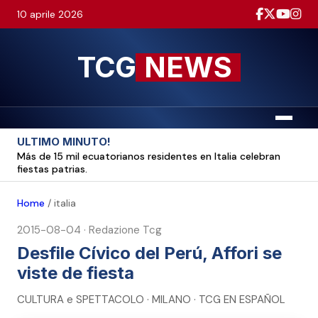
10 aprile 2026
TCG
NEWS
Menu
ULTIMO MINUTO!
Más de 15 mil ecuatorianos residentes en Italia celebran
fiestas patrias.
Home
/
italia
2015-08-04
·
Redazione Tcg
Desfile Cívico del Perú, Affori se
viste de fiesta
CULTURA e SPETTACOLO · MILANO · TCG EN ESPAÑOL