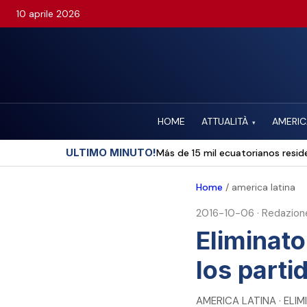
10 aprile 2026
HOME
ATTUALITÀ
AMERIC
▾
ULTIMO MINUTO!
Más de 15 mil ecuatorianos reside
Home
/
america latina
2016-10-06
·
Redazion
Eliminato
los parti
AMERICA LATINA · ELI