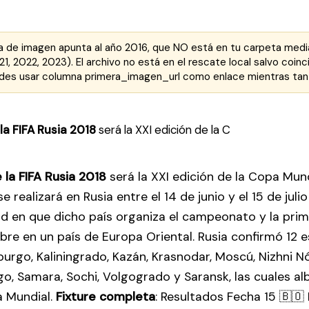
a de imagen apunta al año 2016, que NO está en tu carpeta media/
1, 2022, 2023). El archivo no está en el rescate local salvo coin
uedes usar columna primera_imagen_url como enlace mientras tan
a FIFA Rusia 2018
será la XXI edición de la C
la FIFA Rusia 2018
será la XXI edición de la Copa Mund
e realizará en Rusia entre el 14 de junio y el 15 de juli
d en que dicho país organiza el campeonato y la prim
ebre en un país de Europa Oriental. Rusia confirmó 12 e
urgo, Kaliningrado, Kazán, Krasnodar, Moscú, Nizhni N
o, Samara, Sochi, Volgogrado y Saransk, las cuales al
a Mundial.
Fixture completa
: Resultados Fecha 15 🇧🇴 B