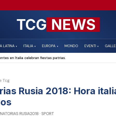
TCG
NEWS
A LATINA
ITALIA
EUROPA
MONDO
EVENTI
GALLE
▾
▾
▾
▾
ntes en Italia celebran fiestas patrias.
e Tcg
rias Rusia 2018: Hora ital
dos
MINATORIAS RUSIA2018 · SPORT