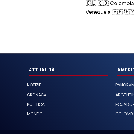
🇨🇱 🇨🇴 Colombia 1
Venezuela 🇻🇪 🇵
ATTUALITÀ
AMERI
NOTIZIE
PANORAM
CRONACA
ARGENTI
POLITICA
ECUADO
MONDO
COLOMBI