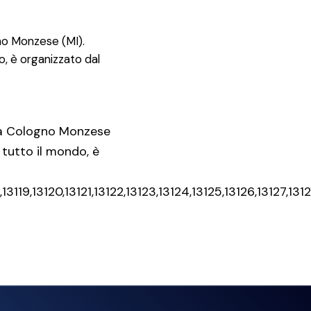
gno Monzese (MI).
do, è organizzato dal
li a Cologno Monzese
a tutto il mondo, è
13118,13119,13120,13121,13122,13123,13124,13125,13126,1312