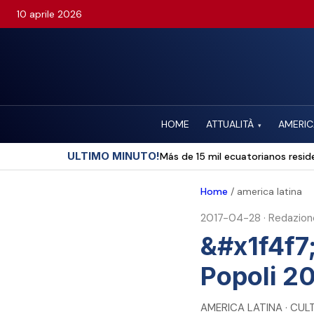
10 aprile 2026
HOME
ATTUALITÀ
AMERIC
▾
ULTIMO MINUTO!
Más de 15 mil ecuatorianos reside
Home
/
america latina
2017-04-28
·
Redazion
&#x1f4f7;
Popoli 2
AMERICA LATINA · CUL