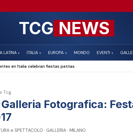
TCG
NEWS
A LATINA
ITALIA
EUROPA
MONDO
EVENTI
GALLE
▾
▾
▾
▾
ntes en Italia celebran fiestas patrias.
e Tcg
Galleria Fotografica: Fest
017
TURA e SPETTACOLO · GALLERIA · MILANO