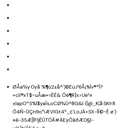
ØÅa¾y·0yå %¶ú2±å^`¦©ËüJ¹6Å¡%Ív®*Í?
+ciî®xT$~uÅæ+=ÈÉ& Ôé¶R]x>Uë²¤
±lapO*S%l$yaÎs,oCØ¾Ù^BG&ì l]@_K¦å·SK!r8
Ô4Ñ-ÛÇn9o°ïÆVIGt4º_¢´LoJÀ×SX-ÌÎ©~Ê ø`)
¤ê-3SÆ[ÍF!jÈÛTÓÃ#ÄEÿÔãðÆ­0§|­