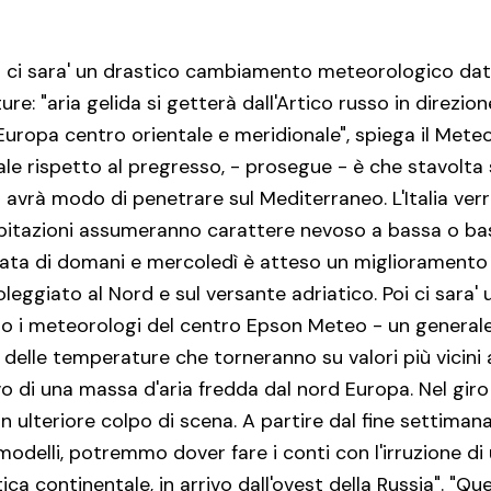
ni ci sara' un drastico cambiamento meteorologico da
re: "aria gelida si getterà dall'Artico russo in direzi
'Europa centro orientale e meridionale", spiega il Meteo
ale rispetto al pregresso, - prosegue - è che stavolta 
do avrà modo di penetrare sul Mediterraneo. L'Italia ve
ipitazioni assumeranno carattere nevoso a bassa o ba
rnata di domani e mercoledì è atteso un migliorament
eggiato al Nord e sul versante adriatico. Poi ci sara'
o i meteorologi del centro Epson Meteo - un general
elle temperature che torneranno su valori più vicini 
ivo di una massa d'aria fredda dal nord Europa. Nel gir
 ulteriore colpo di scena. A partire dal fine settimana
odelli, potremmo dover fare i conti con l'irruzione di
tica continentale, in arrivo dall'ovest della Russia". "Qu