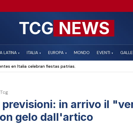
TCG
NEWS
A LATINA
ITALIA
EUROPA
MONDO
EVENTI
GALLE
▾
▾
▾
▾
ntes en Italia celebran fiestas patrias.
 Tcg
previsioni: in arrivo il "ve
on gelo dall'artico