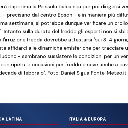
rà dapprima la Penisola balcanica per poi dirigersi ver
, - precisano dal centro Epson - e in maniera più diffu
ssima settimana, si potrebbe dunque verificare un croll
. Intanto sulla durata del freddo gli esperti non si sb
 l'irruzione fredda dovrebbe attestarsi "sui 3-4 giorn
 affidarci alle dinamiche emisferiche per tracciare 
udono - sembrano sussistere le condizioni per un ve
, con ripetute occasioni per freddo e neve anche a cava
decade di febbraio". Foto: Daniel Sigua Fonte: Meteo.it
CA LATINA
ITALIA & EUROPA