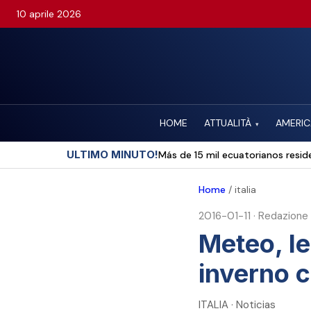
10 aprile 2026
HOME
ATTUALITÀ
AMERIC
▾
ULTIMO MINUTO!
Más de 15 mil ecuatorianos reside
Home
/
italia
2016-01-11
·
Redazione
Meteo, le 
inverno c
ITALIA · Noticias