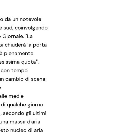
to da un notevole
one sud, coinvolgendo
 Giornale. "La
si chiuderà la porta
rrà pienamente
ssissima quota".
o con tempo
 un cambio di scena:
e
alle medie
o di qualche giorno
, secondo gli ultimi
 una massa d'aria
esto nucleo di aria