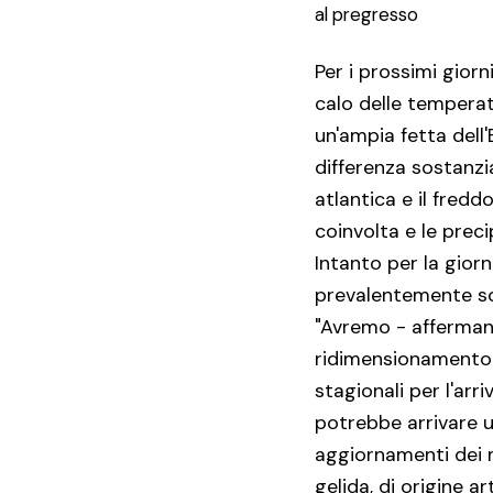
al pregresso
Per i prossimi gior
calo delle temperatu
un'ampia fetta dell
differenza sostanzi
atlantica e il fred
coinvolta e le prec
Intanto per la gio
prevalentemente sol
"Avremo - afferman
ridimensionamento d
stagionali per l'arr
potrebbe arrivare un
aggiornamenti dei m
gelida, di origine ar