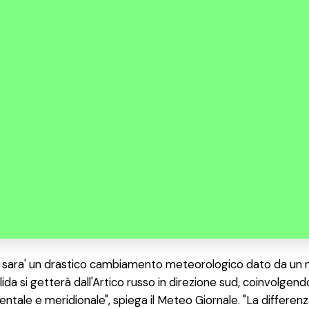
 ci sara' un drastico cambiamento meteorologico dato da un 
ida si getterà dall'Artico russo in direzione sud, coinvolgen
entale e meridionale", spiega il Meteo Giornale. "La differen