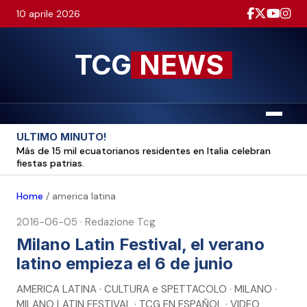
10 aprile 2026
TCG
NEWS
Menu
ULTIMO MINUTO!
Más de 15 mil ecuatorianos residentes en Italia celebran
fiestas patrias.
Home
/
america latina
2016-06-05
·
Redazione Tcg
Milano Latin Festival, el verano
latino empieza el 6 de junio
AMERICA LATINA · CULTURA e SPETTACOLO · MILANO ·
MILANO LATIN FESTIVAL · TCG EN ESPAÑOL · VIDEO