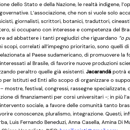
one dello Stato e della Nazione, le realtà indigene, l’o
governative. L’associazione, che non si vuole solo ac
sti, giornalisti, scrittori, botanici, traduttori, cineast
’estero, si occupano con interesse e competenza del Bra
ire ad abbattere i tanti pregiudizi che riguardano
“o p
i scopi, correlati all’impegno prioritario, sono quelli di
e relazionata al Paese sudamericano, di promuovere la 
interessati al Brasile, di favorire nuove produzioni scien
zzando peraltro quelle già esistenti.
Jacarandá
potrà e
 per Istituti ed Enti allo scopo di organizzare o suppor
 – mostre, festival, congressi, rassegne specializzate, 
uzione di finanziamenti per corsi universitari -; in più l
tervento sociale, a favore delle comunità tanto bras
favorire conoscenze, pluralismo, integrazione. Questi, inf
rba, Luis Fernando Beneduzi, Anna Casella, Amina Di Mun