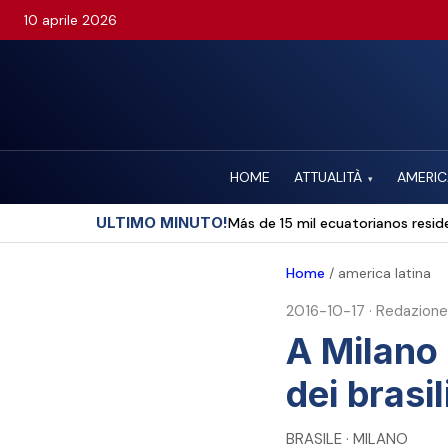
10 aprile 2026
HOME
ATTUALITÀ
AMERIC
▾
ULTIMO MINUTO!
Más de 15 mil ecuatorianos reside
Home
/
america latina
2016-10-17
·
Redazione
A Milano 
dei brasil
BRASILE · MILANO