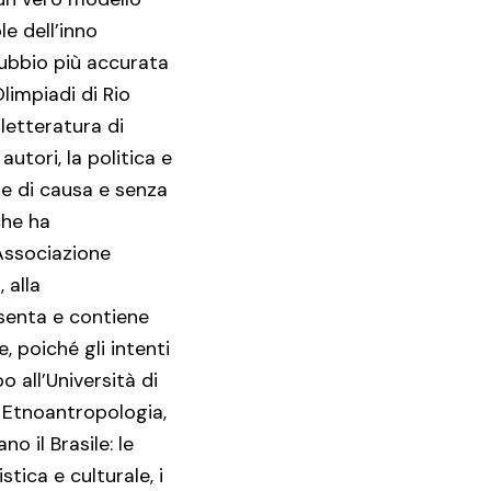
e dell’inno
ubbio più accurata
Olimpiadi di Rio
letteratura di
utori, la politica e
ne di causa e senza
che ha
’Associazione
 alla
esenta e contiene
, poiché gli intenti
o all’Università di
– Etnoantropologia,
 il Brasile: le
stica e culturale, i