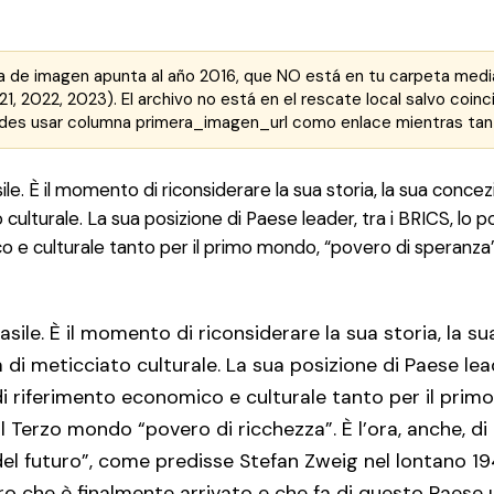
a de imagen apunta al año 2016, que NO está en tu carpeta media/
1, 2022, 2023). El archivo no está en el rescate local salvo coin
uedes usar columna primera_imagen_url como enlace mientras tan
le. È il momento di riconsiderare la sua storia, la sua concezi
 culturale. La sua posizione di Paese leader, tra i BRICS, lo
 e culturale tanto per il primo mondo, “povero di speranza”,
sile. È il momento di riconsiderare la sua storia, la s
a di meticciato culturale. La sua posizione di Paese lead
 riferimento economico e culturale tanto per il prim
il Terzo mondo “povero di ricchezza”. È l’ora, anche, di
 del futuro”, come predisse Stefan Zweig nel lontano 19
uro che è finalmente arrivato e che fa di questo Paese