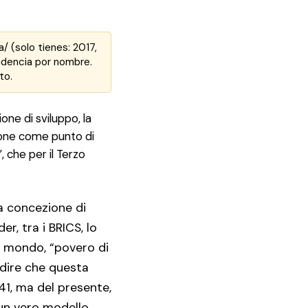
 (solo tienes: 2017,
cidencia por nombre.
to.
one di sviluppo, la
 pone come punto di
 che per il Terzo
ua concezione di
er, tra i BRICS, lo
o mondo, “povero di
 dire che questa
41, ma del presente,
 un vero modello