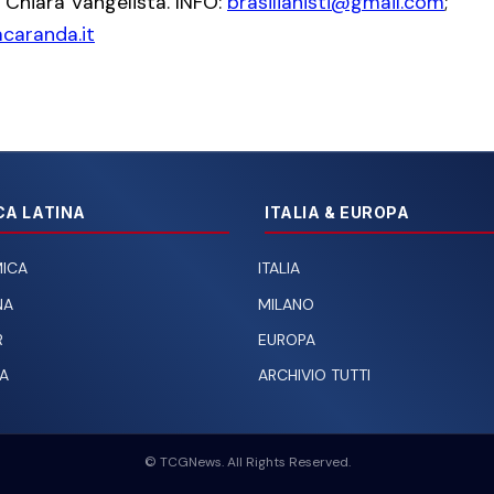
, Chiara Vangelista. INFO:
brasilianisti@gmail.com
;
caranda.it
CA LATINA
ITALIA & EUROPA
ICA
ITALIA
NA
MILANO
R
EUROPA
A
ARCHIVIO TUTTI
© TCGNews. All Rights Reserved.