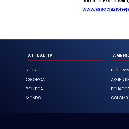
Roberto Francavilla
www.associazioneja
ATTUALITÀ
AMERI
NOTIZIE
PANORAM
CRONACA
ARGENTI
POLITICA
ECUADO
MONDO
COLOMBI