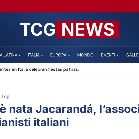
TCG
NEWS
A LATINA
ITALIA
EUROPA
MONDO
EVENTI
GALLE
▾
▾
▾
▾
ntes en Italia celebran fiestas patrias.
 Tcg
è nata Jacarandá, l’assoc
ianisti italiani