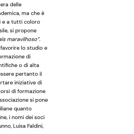
pera delle
cademica, ma che è
i e a tutti coloro
sile, si propone
aís maravilhoso”.
 favorire lo studio e
formazione di
tifiche o di alta
ssere pertanto il
tare iniziative di
corsi di formazione
’associazione si pone
iliane quanto
ine, i nomi dei soci
no, Luisa Faldini,