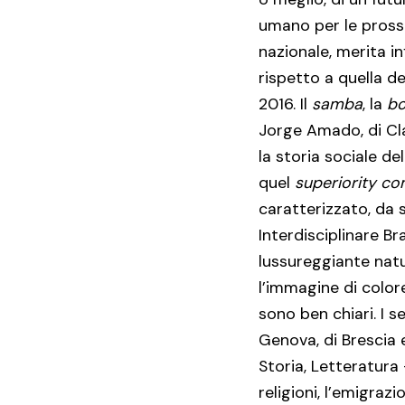
umano per le prossi
nazionale, merita i
rispetto a quella de
2016. Il
samba
, la
bo
Jorge Amado, di Clar
la storia sociale d
quel
superiority c
caratterizzato, da
Interdisciplinare Br
lussureggiante natu
l’immagine di color
sono ben chiari. I s
Genova, di Brescia 
Storia, Letteratura
religioni, l’emigrazi