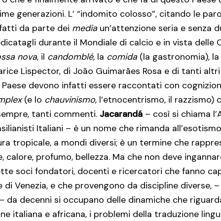
me generazioni. L’ “indomito colosso”, citando le parol
nfatti da parte dei
media
un’attenzione seria e senza d
dicatagli durante il Mondiale di calcio e in vista delle 
ssa nova
, il
candomblé
, la
comida
(la gastronomia), la 
ice Lispector, di João Guimarães Rosa e di tanti altri a
el Paese devono infatti essere raccontati con cognizio
omplex
(e lo
chauvinismo
, l’etnocentrismo, il razzismo) 
 sempre, tanti commenti.
Jacarandá
– così si chiama l
asilianisti Italiani – è un nome che rimanda all’esotismo,
ra tropicale, a mondi diversi; è un termine che rappr
e, calore, profumo, bellezza. Ma che non deve ingannare
ette soci fondatori, docenti e ricercatori che fanno cap
e di Venezia, e che provengono da discipline diverse, 
 – da decenni si occupano delle dinamiche che riguardano
one italiana e africana, i problemi della traduzione lingui