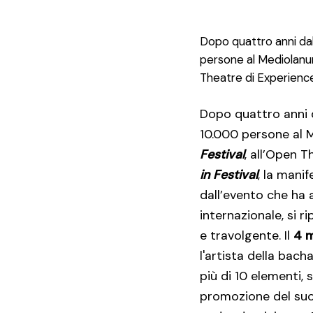
Dopo quattro anni dal 
persone al Mediolanum 
Theatre di Experienc
Dopo quattro anni d
10.000 persone al M
Festival
, all’Open 
in Festival
, la mani
dall’evento che ha 
internazionale, si 
e travolgente. Il
4 
l'artista della ba
più di 10 elementi, 
promozione del suo