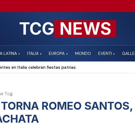
TCG
NEWS
A LATINA
ITALIA
EUROPA
MONDO
EVENTI
GALLE
▾
▾
▾
▾
ntes en Italia celebran fiestas patrias.
ne Tcg
 TORNA ROMEO SANTOS, 
ACHATA