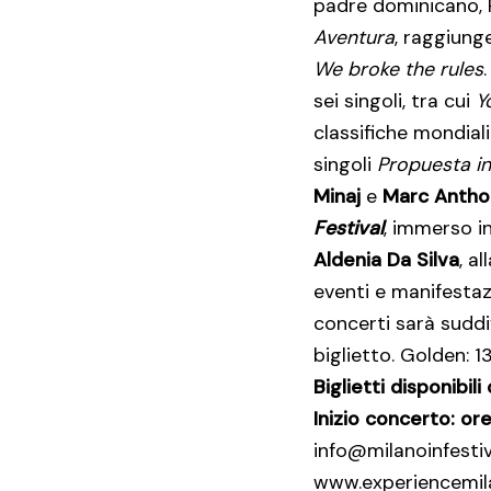
padre dominicano, 
Aventura
, raggiung
We broke the rules
sei singoli, tra cui
Y
classifiche mondial
singoli
Propuesta i
Minaj
e
Marc Antho
Festival
, immerso i
Aldenia Da Silva
, a
eventi e manifestaz
concerti sarà suddi
biglietto. Golden: 
Biglietti disponibili
Inizio concerto: or
info@milanoinfesti
www.experiencemil