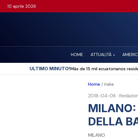
10 aprile 2026
HOME
ATTUALITÀ
AMERIC
▾
ULTIMO MINUTO!
Más de 15 mil ecuatorianos reside
Home
/
italia
2018-04-06
·
Redazio
MILANO:
DELLA B
MILANO