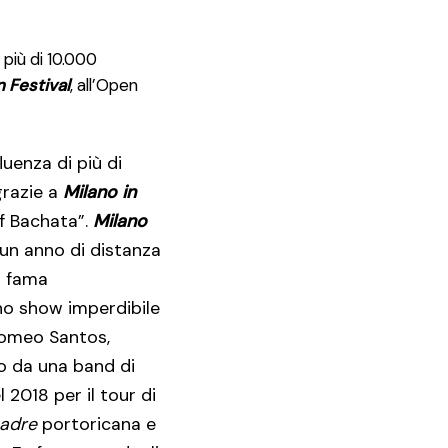
 più di 10.000
n Festival
, all’Open
uenza di più di
grazie a
Milano in
of Bachata”.
Milano
 un anno di distanza
i fama
no show imperdibile
 Romeo Santos,
o da una band di
 2018 per il tour di
adre
portoricana e