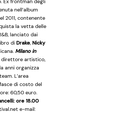
. Ex frontman degli
enuta nell’album
nel 2011, contenente
quista la vetta delle
R&B, lanciato dai
ibro di
Drake
,
Nicky
ricana.
Milano in
direttore artistico,
da anni organizza
 team. L’area
fasce di costo del
ore: 60,50 euro.
ncelli: ore 18.00
ival.net e-mail: