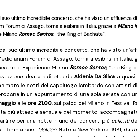
suo ultimo incredibile concerto, che ha visto un’affluenza di
Forum di Assago, torna a esibirsi in Italia, grazie a
Milano i
e Milano
Romeo Santos
, “the King of Bachata”.
al suo ultimo incredibile concerto, che ha visto un’affl
ediolanum Forum di Assago, torna a esibirsi in Italia, 
Theatre di Experience Milano
Romeo Santos
, “the King 
festazione ideata e diretta da
Aldenia Da Silva
, a quasi
animato le notti del capoluogo lombardo con artisti d
ripropone in un appuntamento di una sola serata con u
maggio
alle
ore 21.00
, sul palco del Milano in Festival,
chata più atteso e sensuale del momento, accompagnat
sarà re per una notte in uno dei concerti più
calienti
del
 ultimo album,
Golden
. Nato a New York nel 1981, da
m