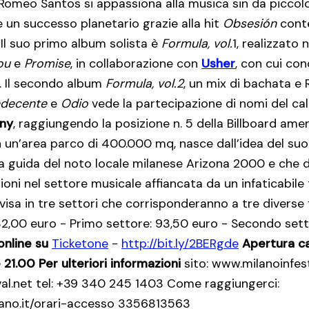
Romeo Santos si appassiona alla musica sin da piccolo
e un successo planetario grazie alla hit
Obsesión
cont
. Il suo primo album solista è
Formula, vol.
1, realizzato 
ou
e
Promise
, in collaborazione con
Usher
, con cui con
i. Il secondo album
Formula, vol.2
, un mix di bachata e 
ndecente
e
Odio
vede la partecipazione di nomi del cal
ny
, raggiungendo la posizione n. 5 della Billboard ame
n un’area parco di 400.000 mq, nasce dall’idea del suo 
lla guida del noto locale milanese Arizona 2000 e che 
ioni nel settore musicale affiancata da un infaticabile
visa in tre settori che corrisponderanno a tre diverse 
132,00 euro - Primo settore: 93,50 euro - Secondo sett
 online su
Ticketone
-
http://bit.ly/2BERgde
Apertura ca
e 21.00
Per ulteriori informazioni
sito: www.milanoinfest
val.net tel: +39 340 245 1403 Come raggiungerci:
ano.it/orari-accesso 3356813563