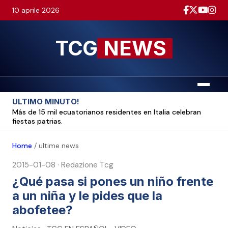
10 aprile 2026
TCG
NEWS
Menu
ULTIMO MINUTO!
Más de 15 mil ecuatorianos residentes en Italia celebran
fiestas patrias.
Home
/
ultime news
2015-01-08
·
Redazione Tcg
¿Qué pasa si pones un niño frente
a un niña y le pides que la
abofetee?