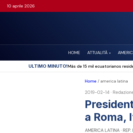
10 aprile 2026
HOME
ATTUALITÀ
AMERIC
▾
ULTIMO MINUTO!
Más de 15 mil ecuatorianos reside
Home
/
america latina
2019-02-14
·
Redazion
President
a Roma, I
AMERICA LATINA · REP