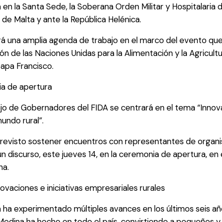
en la Santa Sede, la Soberana Orden Militar y Hospitalaria 
 de Malta y ante la República Helénica.
 una amplia agenda de trabajo en el marco del evento que s
ón de las Naciones Unidas para la Alimentación y la Agricult
papa Francisco.
a de apertura
jo de Gobernadores del FIDA se centrará en el tema “Innova
undo rural”.
previsto sostener encuentros con representantes de organi
n discurso, este jueves 14, en la ceremonia de apertura, en 
na.
vaciones e iniciativas empresariales rurales
ha experimentado múltiples avances en los últimos seis año
Medina ha hecho en todo el país, convirtiendo a pequeños 