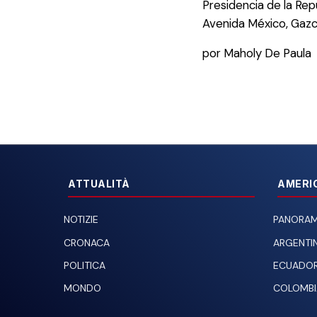
Presidencia de la Re
Avenida México, Gazc
por Maholy De Paula
ATTUALITÀ
AMERI
NOTIZIE
PANORAM
CRONACA
ARGENTI
POLITICA
ECUADO
MONDO
COLOMBI