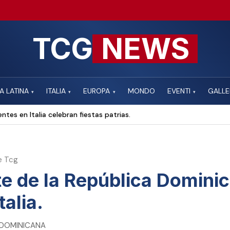
TCG
NEWS
A LATINA
ITALIA
EUROPA
MONDO
EVENTI
GALLE
▾
▾
▾
▾
ntes en Italia celebran fiestas patrias.
e Tcg
e de la República Dominic
talia.
. DOMINICANA