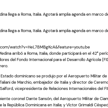
dina llega a Roma, Italia. Agotará amplia agenda en marco d
dina llega a Roma, Italia. Agotará amplia agenda en marco d
e.com/watch?v=HeL7BMBgKcA&feature=youtu.be
Medina arribó a Roma, Italia, donde participará en el 42° per
es del Fondo Internacional para el Desarrollo Agrícola (FI
rero.
e Estado dominicano se produjo por el Aeropuerto Militar d
Taliani de Marchio, embajador de Italia y director de Ceremo
 Salford, vicepresidenta de Relaciones Internacionales del FI
niente coronel Dante Sansón, del Aeropuerto Militar de Ciam
 la República Dominicana en Italia; y Víctor Grimaldi Céspe