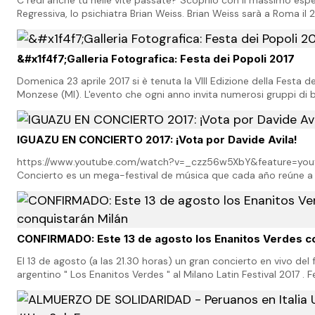
Regressiva, lo psichiatra Brian Weiss. Brian Weiss sarà a Roma i
per un seminario intensivo d…
&#x1f4f7;Galleria Fotografica: Festa dei Popoli 2017
Domenica 23 aprile 2017 si è tenuta la VIII Edizione della Festa d
Monzese (MI). L'evento che ogni anno invita numerosi gruppi di bal
tutto il mondo, è organizzat…
IGUAZU EN CONCIERTO 2017: ¡Vota por Davide Avila!
https://www.youtube.com/watch?v=_czz56w5XbY&feature=yout
Concierto es un mega-festival de música que cada año reúne a 
jóvenes de todo el mundo en un escenario natural…
CONFIRMADO: Este 13 de agosto los Enanitos Verdes co
El 13 de agosto (a las 21.30 horas) un gran concierto en vivo de
argentino " Los Enanitos Verdes " al Milano Latin Festival 2017 . 