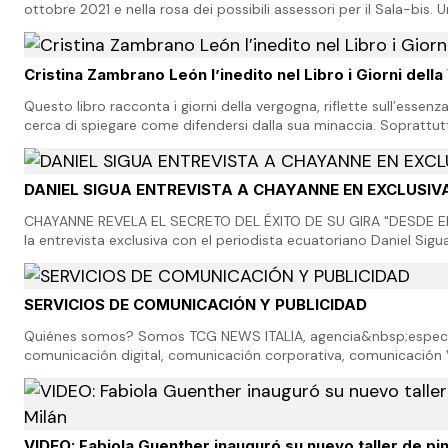
ottobre 2021 e nella rosa dei possibili assessori per il Sala-bis. 
personali, da 1.200 a quas…
Cristina Zambrano León l’inedito nel Libro i Giorni dell
Questo libro racconta i giorni della vergogna, riflette sull’essenz
cerca di spiegare come difendersi dalla sua minaccia. Soprattut
riflessione ormai improcr…
DANIEL SIGUA ENTREVISTA A CHAYANNE EN EXCLUSIV
CHAYANNE REVELA EL SECRETO DEL ÉXITO DE SU GIRA "DESDE E
la entrevista exclusiva con el periodista ecuatoriano Daniel Sigu
<!-- wp:core-embed/youtube {"url":"h…
SERVICIOS DE COMUNICACIÓN Y PUBLICIDAD
Quiénes somos? Somos TCG NEWS ITALIA, agencia&nbsp;espec
comunicación digital, comunicación corporativa, comunicación V
Publicitarios, organización de todo tipo de eventos…
VIDEO: Fabiola Guenther inauguró su nuevo taller de pin