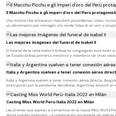
amigos el día de hoy me siento eter…
Il Macchu Picchu e gli imperi d’oro del Perù protagonist
Una mostra che attraverso manufatti plurimillenari, video, ricos
un allestimento per immagini che rende l’idea di un vero e propr
traghetterà il pubblico in…
Las mejores imágenes del funeral de Isabel II
El funeral de la reina Isabel II &nbsp;ha congregado este lunes 
de Estado,&nbsp;primeros ministros y miembros de otras casa
el mundo en la &nbsp;abadía&nbsp;…
Italia y Argentina vuelven a tener conexión aérea direc
Italia y Argentina vuelven a tener conexión aérea directa, desp
interrupción por la pandemia: Aerolíneas Argentinas anunció el r
entre Roma y Buenos Aires. Con fe…
Casting Miss World Perú-Italia 2022 en Milán
Las jóvenes que aspiran a convertirse en la nueva Miss World Pe
ahora pueden intentarlo. La organización encargada de realizar