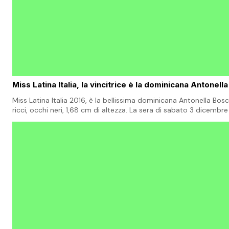
Miss Latina Italia, la vincitrice è la dominicana Antonell
Miss Latina Italia 2016, è la bellissima dominicana Antonella Bosco
ricci, occhi neri, 1,68 cm di altezza. La sera di sabato 3 dicembre
Auditorium Testori del…