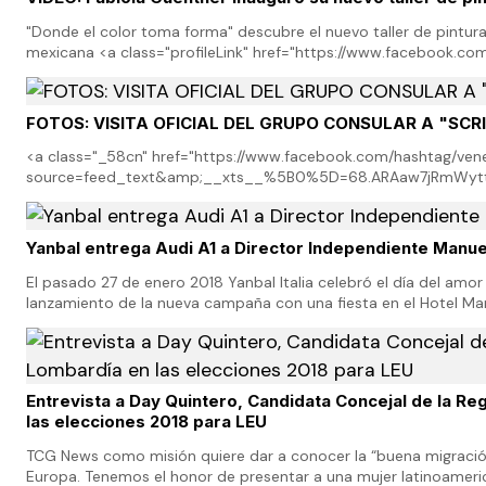
"Donde el color toma forma" descubre el nuevo taller de pintura 
mexicana <a class="profileLink" href="https://www.facebook.co
__tn__=K-R&amp;eid=ARArgGK9vO__KL…
FOTOS: VISITA OFICIAL DEL GRUPO CONSULAR A "SCR
<a class="_58cn" href="https://www.facebook.com/hashtag/ven
source=feed_text&amp;__xts__%5B0%5D=68.ARAaw7jRmWyt
XZSM2ApB3X9Ekw5IdVu89GoJ26pO6D1fwoBU-JbBmvda2r7MEo
5a5a11ELUMs-eDoHC…
Yanbal entrega Audi A1 a Director Independiente Manue
El pasado 27 de enero 2018 Yanbal Italia celebró el día del amor 
lanzamiento de la nueva campaña con una fiesta en el Hotel Marr
que entregó un magnifico Audi A1 co…
Entrevista a Day Quintero, Candidata Concejal de la R
las elecciones 2018 para LEU
TCG News como misión quiere dar a conocer la “buena migración
Europa. Tenemos el honor de presentar a una mujer latinoameri