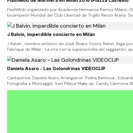
FlashMob de Marinera en Milán 2016 (Piazza Castello)
FlashMob organizado por Academia Hermanos Ramos Milano. Dir
bicampeón Mundial del Club Libertad de Trujillo Renzo Arana. Se
contar con la Campeona Mundial de Trujillo: -…
J Balvin, imperdible concierto en Milán
J Balvin , nombre artístico de José Álvaro Osorio Balvin, llega po
Fabrique de Milán . La cita con la superestrella del reggaetón, qu
recopilado 4 dischi di platino con "…
Daniela Asaro - Las Golondrinas VIDEOCLIP
Cantautrice: Daniela Asaro Arrangiatori: Polina Barinova , Edoardo
Fotografia e Montaggio: Irvin Pillaca Make up: Candy Carmona At
Giuseppe Molinari, Geankarlo Varg…