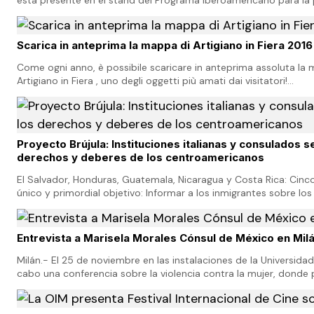
Artesanías (IBERARTESANÍAS), en la feria…
Scarica in anteprima la mappa di Artigiano in Fiera 2016
Come ogni anno, è possibile scaricare in anteprima assoluta la 
Artigiano in Fiera , uno degli oggetti più amati dai visitatori!
https://www.youtube.com/watch?v=YjCJG6SqZpE La versione…
Proyecto Brújula: Instituciones italianas y consulados s
derechos y deberes de los centroamericanos
El Salvador, Honduras, Guatemala, Nicaragua y Costa Rica: Cinc
único y primordial objetivo: Informar a los inmigrantes sobre lo
deberes en las políticas de sal…
Entrevista a Marisela Morales Cónsul de México en Mil
Milán.- El 25 de noviembre en las instalaciones de la Universidad
cabo una conferencia sobre la violencia contra la mujer, donde 
Marisela Morales Ibáñez, académi…