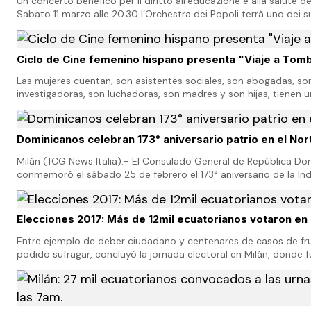
Un concerto benefico per il diritto all’educazione e alla salute 
Sabato 11 marzo alle 20.30 l’Orchestra dei Popoli terrà uno dei s
significativi, dalla sua fonda…
Ciclo de Cine femenino hispano presenta "Viaje a Tom
Las mujeres cuentan, son asistentes sociales, son abogadas, so
investigadoras, son luchadoras, son madres y son hijas, tienen
la historia de su entorno y a la v…
Dominicanos celebran 173° aniversario patrio en el Nort
Milán (TCG News Italia).- El Consulado General de República Do
conmemoró el sábado 25 de febrero el 173° aniversario de la I
de la República Dominicana con la pri…
Elecciones 2017: Más de 12mil ecuatorianos votaron en 
Entre ejemplo de deber ciudadano y centenares de casos de fr
podido sufragar, concluyó la jornada electoral en Milán, donde
mil ecuatorianos para elegir al P…