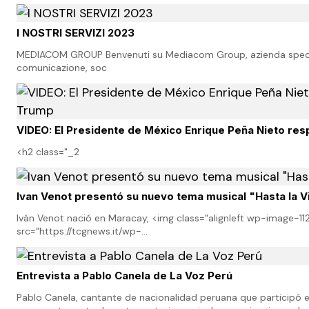
“Ilusiones de marfil”. De este disc…
I NOSTRI SERVIZI 2023
MEDIACOM GROUP Benvenuti su Mediacom Group, azienda specia
comunicazione, soc
VIDEO: El Presidente de México Enrique Peña Nieto re
<h2 class="_2
Ivan Venot presentó su nuevo tema musical "Hasta la V
Iván Venot nació en Maracay, <img class="alignleft wp-image-11
src="https://tcgnews.it/wp-
content/uploads/2017/01/14365339_10154745997734367_1841025
width="15
Entrevista a Pablo Canela de La Voz Perú
Pablo Canela, cantante de nacionalidad peruana que participó e