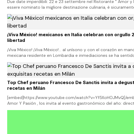
Due date imperdibili: 22 e 23 settembre nel Ristorante " Amor y 
essere nominato la migliore destinazione culinaria, è sicurament
ottenere il titolo per ben cinque…
¡Viva México! mexicanos en Italia celebran con orgullo
libertad
¡Viva México! ¡Viva México!... al unísono y con el corazón en ma
mexicana residente en Lombardia e inmediaciones se ha sentid
nunca del país azteca, orgullosa de las prop…
Top Chef peruano Francesco De Sanctis invita a degust
recetas en Milán
[embed]https://www.youtube.com/watch?v=Yf5XoHOJMvQ[/embe
Amor Y Pasión , los invita al evento gastronómico del año: dir
Barranco-Lima, el Top Chef Francesco De Sanctis,