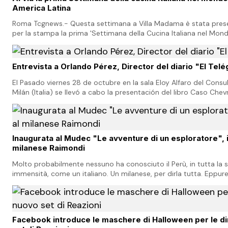
America Latina
Roma Tcgnews.- Questa settimana a Villa Madama è stata pres
per la stampa la prima 'Settimana della Cucina Italiana nel Mondo
per la promozione e la difesa del…
Entrevista a Orlando Pérez, Director del diario "El Tel
El Pasado viernes 28 de octubre en la sala Eloy Alfaro del Cons
Milán (Italia) se llevó a cabo la presentación del libro Caso Chev
contamina, de los autores Orland…
Inaugurata al Mudec "Le avventure di un esploratore", 
milanese Raimondi
Molto probabilmente nessuno ha conosciuto il Perù, in tutta la 
immensità, come un italiano. Un milanese, per dirla tutta. Eppu
Patria. Antonio Raimondi (1824-1890…
Facebook introduce le maschere di Halloween per le di