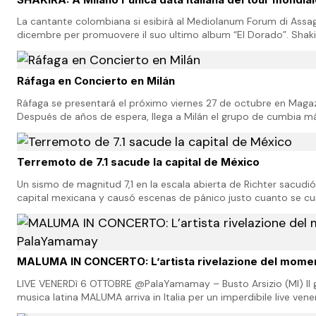
La cantante colombiana si esibirà al Mediolanum Forum di Assag
dicembre per promuovere il suo ultimo album “El Dorado”. Shaki
anche in Italia con il suo “El Dorado…
Ráfaga en Concierto en Milán
Ráfaga se presentará el próximo viernes 27 de octubre en Magazz
Después de años de espera, llega a Milán el grupo de cumbia 
sus éxitos como "Una Cerveza", ¡…
Terremoto de 7.1 sacude la capital de México
Un sismo de magnitud 7,1 en la escala abierta de Richter sacudi
capital mexicana y causó escenas de pánico justo cuanto se c
poderoso terremoto que provocó miles d…
MALUMA IN CONCERTO: L’artista rivelazione del mome
LIVE VENERDì 6 OTTOBRE @PalaYamamay – Busto Arsizio (MI) Il g
musica latina MALUMA arriva in Italia per un imperdibile live ven